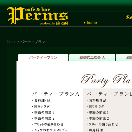
home
> パーティプラン
パーティープラン
結婚式二次会 Ａ
結