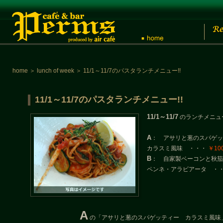
home
＞
lunch of week
＞
11/1～11/7のパスタランチメニュー!!
11/1～11/7のパスタランチメニュー!!
11/1～11/7
のランチメニュ
A
： アサリと葱のスパゲッ
カラスミ風味 ・・・
￥10
B
： 自家製ベーコンと秋茄
ペンネ・アラビアータ ・
A
の「アサリと葱のスパゲッティー カラスミ風味