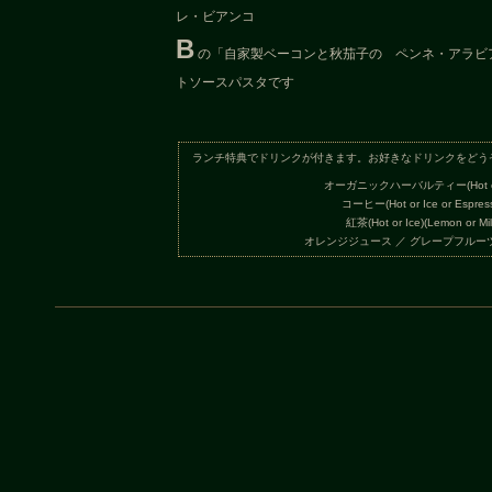
レ・ビアンコ
B
の「自家製ベーコンと秋茄子の ペンネ・アラビ
トソースパスタです
ランチ特典でドリンクが付きます。お好きなドリンクをどう
オーガニックハーバルティー(Hot or 
コーヒー(Hot or Ice or Espres
紅茶(Hot or Ice)(Lemon or Mil
オレンジジュース ／ グレープフルー