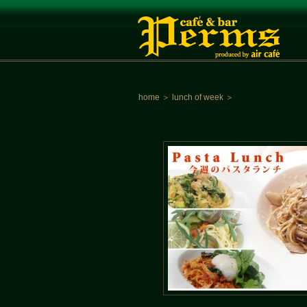
home
＞
lunch of week
＞