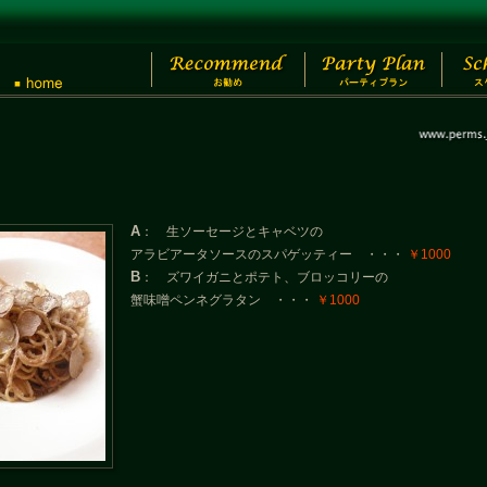
A
： 生ソーセージとキャベツの
アラビアータソースのスパゲッティー ・・・
￥1000
B
： ズワイガニとポテト、ブロッコリーの
蟹味噌ペンネグラタン ・・・
￥1000