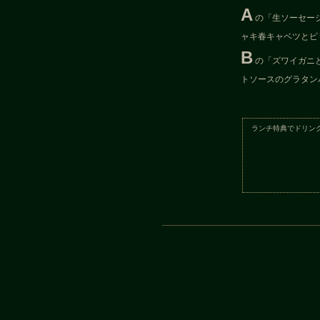
A
の「生ソーセー
ャキ春キャベツとピ
B
の「ズワイガニ
トソースのグラタン
ランチ特典でドリン