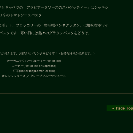
ジとキャベツの アラビアータソースのスパゲッティー」はシャキシ
リ辛のトマトソースパスタ
とポテト、ブロッコリーの 蟹味噌ペンネグラタン」は蟹味噌ホワイ
パスタです 寒い日には熱々のグラタンパスタをどうぞ。
クが付きます。お好きなドリンクをどうぞ！（お持ち帰りが出来ます。）
オーガニックハーバルティー(Hot or Ice)
コーヒー(Hot or Ice or Espresso)
紅茶(Hot or Ice)(Lemon or Milk)
オレンジジュース ／ グレープフルーツジュース