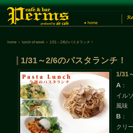
home
＞
lunch of week
＞
1/31～2/6のパスタランチ！
1/31～2/6のパスタランチ！
1/31
A
： 
イル
風味
B
： 
クリ