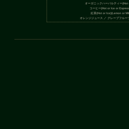
オーガニックハーバルティー(Hot or 
コーヒー(Hot or Ice or Espres
紅茶(Hot or Ice)(Lemon or Mil
オレンジジュース ／ グレープフルー