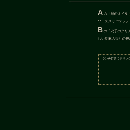
A
の「鰯のオイル
ソーススッパゲッテ
B
の「穴子のタリ
しい胡麻の香りの軽
ランチ特典でドリン