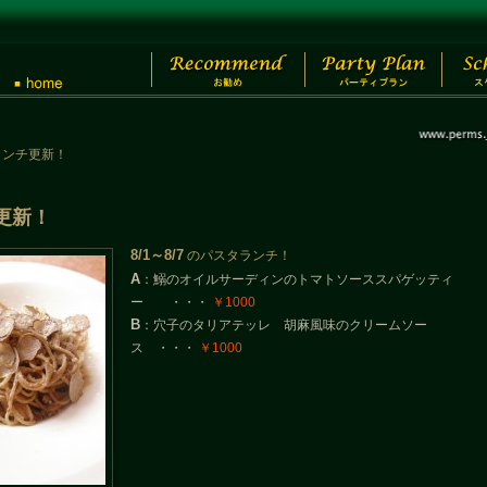
タランチ更新！
チ更新！
8/1～8/7
のパスタランチ！
A
：鰯のオイルサーディンのトマトソーススパゲッティ
ー ・・・
￥1000
B
：穴子のタリアテッレ 胡麻風味のクリームソー
ス ・・・
￥1000