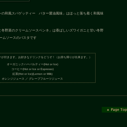
ンの和風スパゲッティー バター醤油風味」はほっと落ち着く和風味
と冬野菜のクリームソースペンネ」は香ばしいズワイガニと甘い冬野
ームソースのパスタです
クが付きます。お好きなドリンクをどうぞ！（お持ち帰りが出来ます。）
オーガニックハーバルティー(Hot or Ice)
コーヒー(Hot or Ice or Espresso)
紅茶(Hot or Ice)(Lemon or Milk)
オレンジジュース ／ グレープフルーツジュース