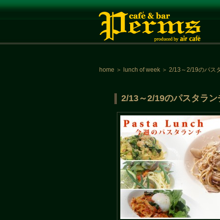
home
＞
lunch of week
＞
2/13～2/19の
2/13～2/19のパスタ