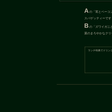
A
の「茸とベーコ
スパゲッティーです
B
の「ズワイガニ
菜のまろやかなクリ
ランチ特典でドリン