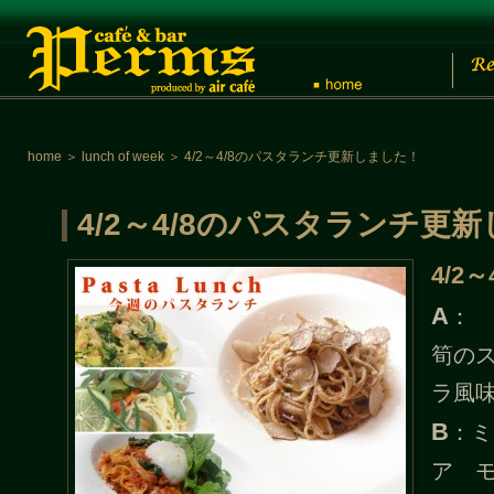
home
＞
lunch of week
＞
4/2～4/8のパスタランチ更新しました！
4/2～4/8のパスタランチ更
4/2～
A
：
筍の
ラ風
B
：ミ
ア 