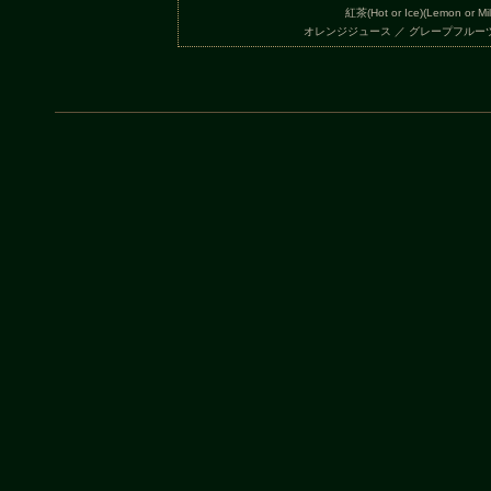
紅茶(Hot or Ice)(Lemon or Mil
オレンジジュース ／ グレープフルー