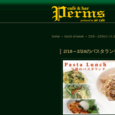
home
＞
lunch of week
＞
2/18～2/24の
2/18～2/24のパスタ