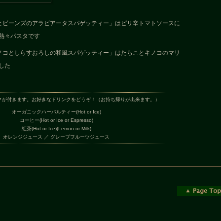
とビーンズのアラビアータスパゲッティー」はピリ辛トマトソースに
熱々パスタです
ノコとしらすおろしの和風スパゲッティー」はたらことキノコのマリ
した
クが付きます。お好きなドリンクをどうぞ！（お持ち帰りが出来ます。）
オーガニックハーバルティー(Hot or Ice)
コーヒー(Hot or Ice or Espresso)
紅茶(Hot or Ice)(Lemon or Milk)
オレンジジュース ／ グレープフルーツジュース