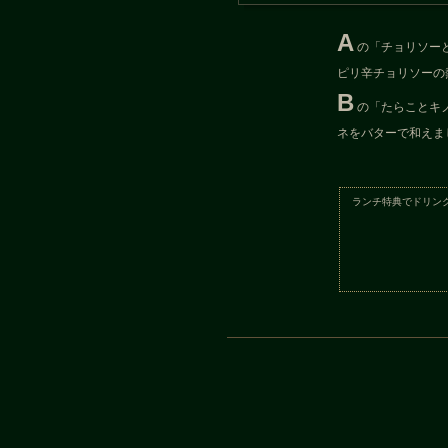
A
の「チョリソー
ピリ辛チョリソーの
B
の「たらことキ
ネをバターで和えま
ランチ特典でドリン