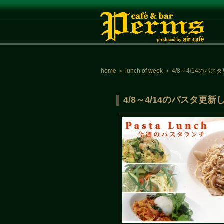
home
＞
lunch of week
＞
4/8～4/14のパ
4/8～4/14のパスタ更