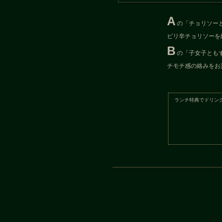
A
の「チョリソー
ピリ辛チョリソーを
B
の「子女子とも
チモチ感の絡みをお
ランチ特典でドリン