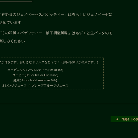
と春野菜のジェノベーゼスパゲッティー」は春らしいジェノベーゼに
絡めています
ずくの和風スパゲッティー 柚子胡椒風味」はもずくと生パスタのモ
楽しみください
クが付きます。お好きなドリンクをどうぞ！（お持ち帰りが出来ます。）
オーガニックハーバルティー(Hot or Ice)
コーヒー(Hot or Ice or Espresso)
紅茶(Hot or Ice)(Lemon or Milk)
オレンジジュース ／ グレープフルーツジュース