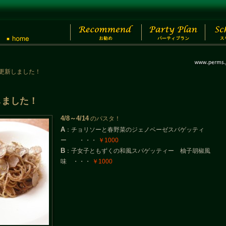
スタ更新しました！
新しました！
4/8～4/14
のパスタ！
A
：チョリソーと春野菜のジェノベーゼスパゲッティ
ー ・・・
￥1000
B
：子女子ともずくの和風スパゲッティー 柚子胡椒風
味 ・・・
￥1000