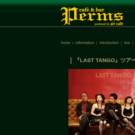
home
＞
information
｜
introduction
｜
live
『LAST TANGO』ツ