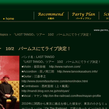
｜
topics
＞
『LAST TANGO』ツアー 10/2 パームスにてライブ決定！
アー 10/2 パームスにてライブ決定！
バンド名：LAST TANGO
『LAST TANGO』ツアー 10/2 パームスにてライブ決定！
■Violin：柴田奈穂 http://www.nahovn.com/
■Accordion：田ノ岡三郎 http://www.tanookasaburo.info/
■Guitar：江森孝之
http://www.doremifasofamire.com/emori/index.html
■Contrabass：西村直樹（上々颱風）
http://mandi.blog.ocn.ne.jp/nishiyan/
■Vocal：マヤン http://on-the-railroad.com/free/mayan-profile
2010年に関西から東京に拠点を移した彼女が、東京の小さなミュ
ージック・バー「On The Railroad」で巡り合ったメンバーたちと