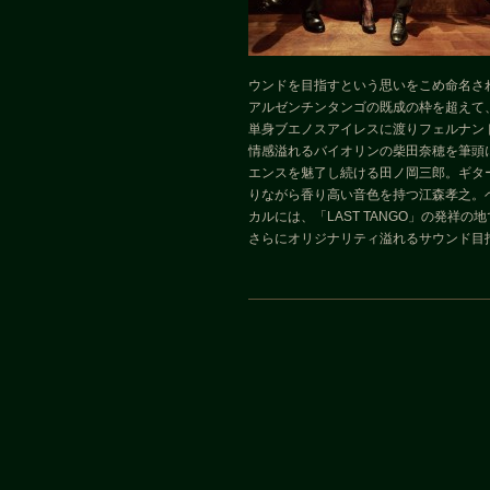
ウンドを目指すという思いをこめ命名さ
アルゼンチンタンゴの既成の枠を超えて
単身ブエノスアイレスに渡りフェルナン
情感溢れるバイオリンの柴田奈穂を筆頭
エンスを魅了し続ける田ノ岡三郎。ギタ
りながら香り高い音色を持つ江森孝之。
カルには、「LAST TANGO」の発祥の地で
さらにオリジナリティ溢れるサウンド目