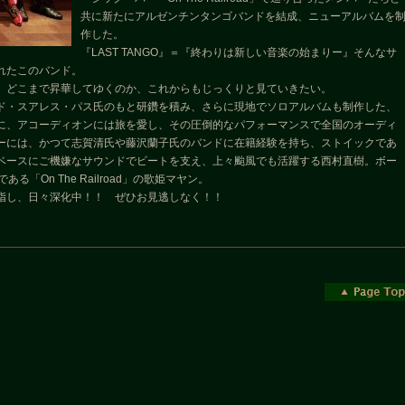
共に新たにアルゼンチンタンゴバンドを結成、ニューアルバムを
作した。
『LAST TANGO』＝『終わりは新しい音楽の始まりー』そんなサ
れたこのバンド。
、どこまで昇華してゆくのか、これからもじっくりと見ていきたい。
ド・スアレス・パス氏のもと研鑽を積み、さらに現地でソロアルバムも制作した、
に、アコーディオンには旅を愛し、その圧倒的なパフォーマンスで全国のオーディ
ーには、かつて志賀清氏や藤沢蘭子氏のバンドに在籍経験を持ち、ストイックであ
ベースにご機嫌なサウンドでビートを支え、上々颱風でも活躍する西村直樹。ボー
ある「On The Railroad」の歌姫マヤン。
指し、日々深化中！！ ぜひお見逃しなく！！