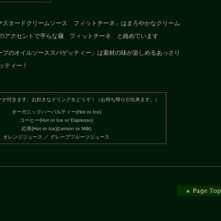
マスタードクリームソース フィットチーネ」はまろやかなクリーム
のアクセントで平らな麺 フィットチーネ と絡めています
ーブのオイルソーススパゲッティー」は素材の味が楽しめるあっさり
ッティー！
クが付きます。お好きなドリンクをどうぞ！（お持ち帰りが出来ます。）
オーガニックハーバルティー(Hot or Ice)
コーヒー(Hot or Ice or Espresso)
紅茶(Hot or Ice)(Lemon or Milk)
オレンジジュース ／ グレープフルーツジュース