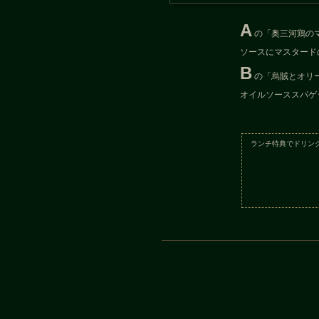
A
の「奥三河鶏の
ソースにマスタード
B
の「烏賊とオリ
オイルソーススパゲ
ランチ特典でドリン