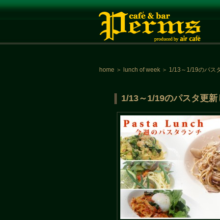
home
＞
lunch of week
＞
1/13～1/19の
1/13～1/19のパスタ更