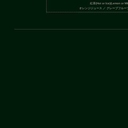
紅茶(Hot or Ice)(Lemon or Mil
オレンジジュース ／ グレープフルー