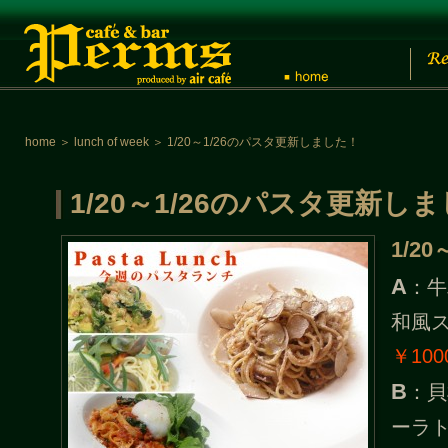
home
＞
lunch of week
＞
1/20～1/26のパスタ更新しました！
1/20～1/26のパスタ更新し
1/20
A
：牛
和風
￥100
B
：貝
ーラ