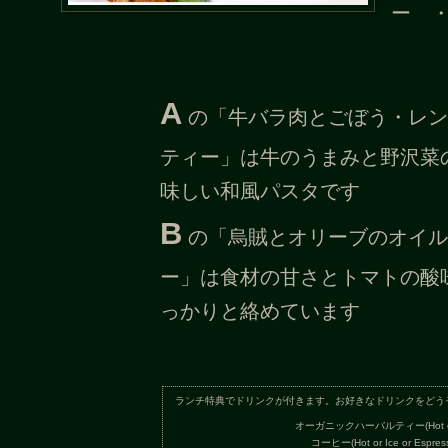
ー 
A
の「牛バラ肉とごぼう・レン
ティー」は牛のうまみと野沢菜
味しい和風パスタです
B
の「烏賊とオリーブのオイル
ー」は食材の甘さとトマトの酸
っかりと絡めています
ランチ特典でドリンクが付きます。お好きなドリンクをどう
オーガニックハーバルティー(Hot or 
コーヒー(Hot or Ice or Espres