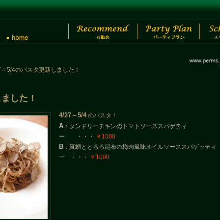
27～5/4のパスタ更新しました！
新しました！
4/27～5/4
のパスタ！
A
：タンドリーチキンのトマトソーススパゲティ
ー ・・・
￥1000
B
：真鯛ととろろ昆布の梅肉風味オイルソーススパゲッティ
ー ・・・
￥1000