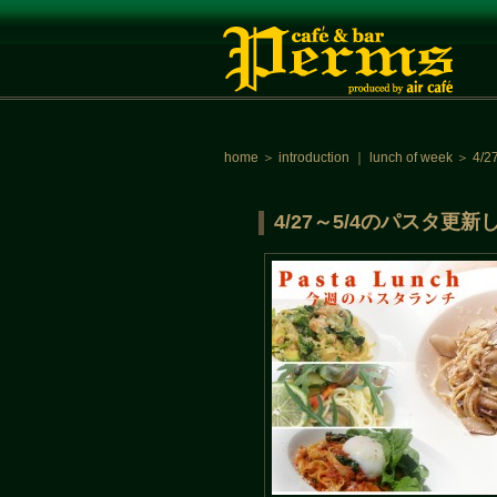
home
＞
introduction
｜
lunch of week
＞
4/
4/27～5/4のパスタ更