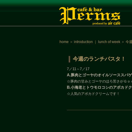
home
＞
introduction
｜
lunch of week
＞
今
今週のランチパスタ！
7／11～7／17
A.豚肉とゴーヤのオイルソーススパ
☆豚肉の甘みとゴーヤのほろ苦さがＧｏ
B.小海老とトウモロコシのアボカド
☆人気のアボカドクリームです！