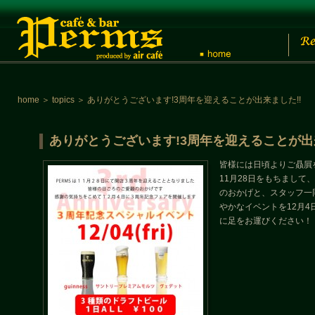
home
＞
topics
＞
ありがとうございます!3周年を迎えることが出来ました!!
ありがとうございます!3周年を迎えることが出来
皆様には日頃よりご贔屓
11月28日をもちまして
のおかげと、スタッフ一
やかなイベントを12月4
に足をお運びください！