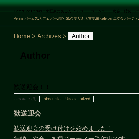
Cafe&Bar Perms :: 東区泉にあるカフェバー・パームス｜二次会、貸切、
Perms,パームス,カフェ,バー,東区,泉,久屋大通,名古屋,栄,cafe,bar,二次会,パーテ
Home
> Archives >
Author
Author
歓送迎会！！
introduction
Uncategorized
2026-04-05 (日)
|
歓送迎会
歓送迎会の受け付けを始めました！
結婚二次会、各種パーティー受付中です。