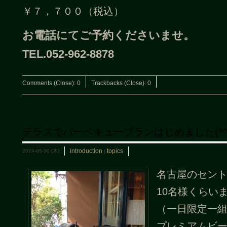
￥７，７００（税込）
お電話にてご予約くださいませ。
TEL.052-962-
8878
Comments (Close):
0
Trackbacks (Close):
0
テラスでバーベキュープランはじめました(*^。
introduction
topics
2024-05-30 (木)
|
名古屋のセン
10名様くらい
（一日限定一
プレミアムビ