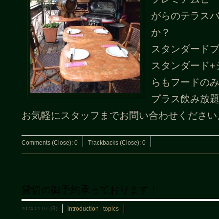
がらのテラス
か？
スタンダードプラ
スタンダード+シ
らもフードの
プラス飲み放
お気軽にスタッフまでお問い合わせください
Comments (Close):
0
Trackbacks (Close):
0
貸切の御予約承っております！
introduction
topics
2024-01-07 (日)
|