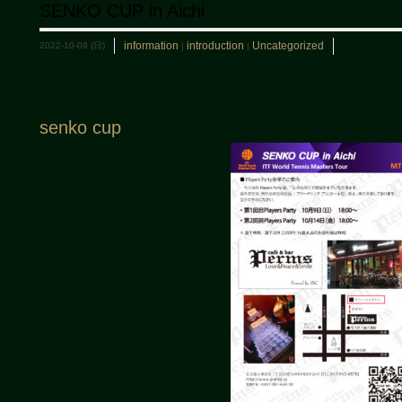
SENKO CUP in Aichi
information
introduction
Uncategorized
2022-10-09 (日)
|
|
senko cup